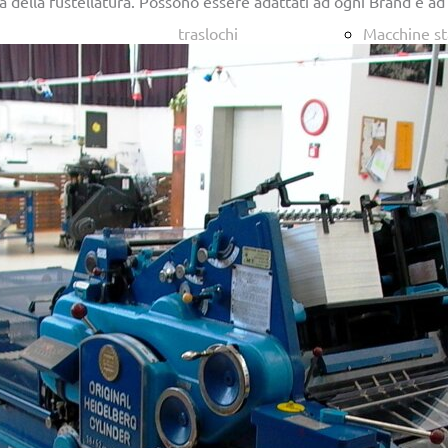
à della fustellatura. Possono essere adattati ad ogni Brand e ad
traslochi
Macchine s
caldo varie