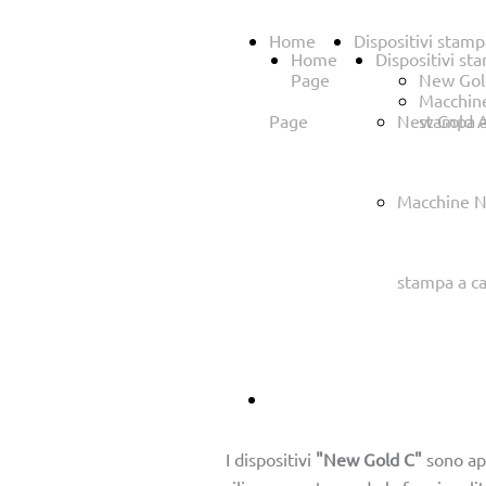
Home
Dispositivi stamp
Home
Dispositivi st
Page
New Gol
Macchin
Page
New Gold A
stampa a
Macchine N
stampa a c
Macchine per la stampa
I dispositivi
"New Gold C"
sono app