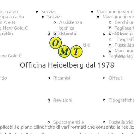
a a caldo
Servizi
Macchine in vend
ampa a caldo
Servizi
Macchine in ve
d A e B
Assistenza
Cerchi u
e New Gold C
tecnica
Tagliacar
 e B
 caldo
Assistenza
Ricambi
Cerchi una 
Offset
Revisioni
Tipograf
Spostamenti e
Fustellatr
traslochi
Macchine
ew Gold C
tecnica
Tagliacarte
caldo var
Officina Heidelberg dal 1978
aldo
Ricambi
Offset
Revisioni
Tipografich
 a caldo "New Gold C"
Spostamenti e
Fustellatrici
licabili a piano cilindriche di vari formati che consento la reali