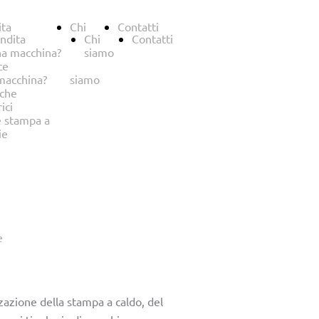
ita
Chi
Contatti
ndita
Chi
Contatti
na macchina?
siamo
te
macchina?
siamo
iche
ici
 stampa a
ie
e
zzazione della stampa a caldo, del